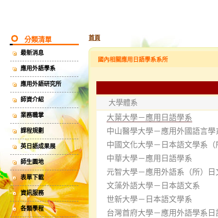
首頁
分類清單
最新消息
國內相關應用日語學系系所
應用外語學系
應用外語研究所
師資介紹
大學體系
業務職掌
大葉大學－應用日語學系
中山醫學大學－應用外國語言學
課程規劃
中國文化大學－日本語文學系（
英日語成果展
中華大學－應用日語學系
師生園地
元智大學－應用外語系（所）日
表單下載
文藻外語大學－日本語文系
資訊服務
世新大學－日本語文學系
各類學程
台灣首府大學－應用外語學系日