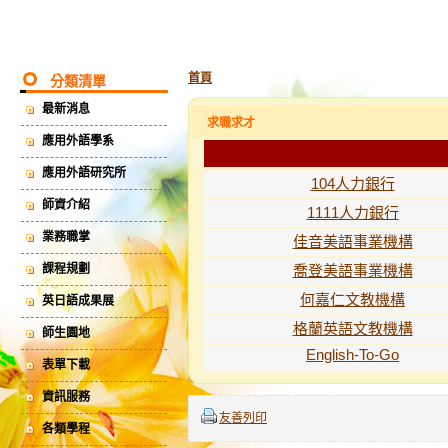
首頁
分類清單
最新消息
求職求才
應用外語學系
應用外語研究所
104人力銀行
師資介紹
1111人力銀行
業務職掌
佳音美語事業機構
課程規劃
喬登美語事業機構
何嘉仁文教機構
英日語成果展
格蘭英語文教機構
師生園地
English-To-Go
表單下載
資訊服務
友善列印
各類學程