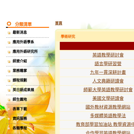
首頁
分類清單
最新消息
學術研究
應用外語學系
應用外語研究所
英語教學研討會
師資介紹
語言學研習營
業務職掌
九年一貫深耕計畫
課程規劃
人文典籍研讀會
師範大學英語教學研討會
英日語成果展
美國文學研讀會
師生園地
國外教材資源教學網站
表單下載
多媒體英語教學法
資訊服務
教育部學習加油站 教學資源
各類學程
合作學習英語教學網站